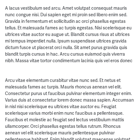
A lacus vestibulum sed arcu. Amet volutpat consequat mauris
nunc congue nisi. Dui sapien eget mi proin sed libero enim sed.
Gravida in fermentum et sollicitudin ac orci phasellus egestas
tellus. Et malesuada fames ac turpis egestas. Nisi scelerisque eu
ultrices vitae auctor eu augue ut. Blandit cursus risus at ultrices
mi tempus imperdiet nulla. Ipsum suspendisse ultrices gravida
dictum fusce ut placerat orci nulla. Sit amet purus gravida quis
blandit turpis cursus in hac. Arcu cursus euismod quis viverra
nibh. Massa vitae tortor condimentum lacinia quis vel eros donec
Arcu vitae elementum curabitur vitae nunc sed. Et netus et
malesuada fames ac turpis. Mauris rhoncus aenean vel elit.
Consectetur purus ut faucibus pulvinar elementum integer enim.
Varius duis at consectetur lorem donec massa sapien. Accumsan
in nisl nisi scelerisque eu ultrices vitae auctor eu. Feugiat
scelerisque varius morbi enim nunc faucibus a pellentesque.
Faucibus et molestie ac feugiat sed lectus vestibulum mattis
ullamcorper. Orci phasellus egestas tellus rutrum. Rhoncus
aenean vel elit scelerisque mauris pellentesque pulvinar
pellentesque habitant. Enim blandit volutpat maecenas volutpat