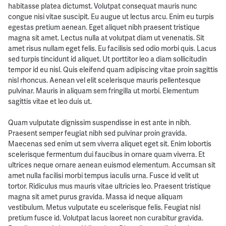
habitasse platea dictumst. Volutpat consequat mauris nunc
congue nisi vitae suscipit. Eu augue ut lectus arcu. Enim eu turpis
egestas pretium aenean. Eget aliquet nibh praesent tristique
magna sit amet. Lectus nulla at volutpat diam ut venenatis. Sit
amet risus nullam eget felis. Eu facilisis sed odio morbi quis. Lacus
sed turpis tincidunt id aliquet. Ut porttitor leo a diam sollicitudin
tempor id eu nisl. Quis eleifend quam adipiscing vitae proin sagittis
nisl rhoncus. Aenean vel elit scelerisque mauris pellentesque
pulvinar. Mauris in aliquam sem fringilla ut morbi. Elementum
sagittis vitae et leo duis ut.
Quam vulputate dignissim suspendisse in est ante in nibh.
Praesent semper feugiat nibh sed pulvinar proin gravida.
Maecenas sed enim ut sem viverra aliquet eget sit. Enim lobortis
scelerisque fermentum dui faucibus in ornare quam viverra. Et
ultrices neque ornare aenean euismod elementum. Accumsan sit
amet nulla facilisi morbi tempus iaculis urna. Fusce id velit ut
tortor. Ridiculus mus mauris vitae ultricies leo. Praesent tristique
magna sit amet purus gravida. Massa id neque aliquam
vestibulum. Metus vulputate eu scelerisque felis. Feugiat nisl
pretium fusce id. Volutpat lacus laoreet non curabitur gravida.