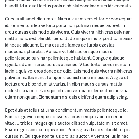
blandit. Id aliquet lectus proin nibh nisl condimentum id venenatis.
Cursus sit amet dictum sit. Nam aliquam sem et tortor consequat
id. Fermentum leo vel orci porta non pulvinar neque laoreet. In
arcu cursus euismod quis viverra. Quis viverra nibh cras pulvinar
mattis nunc sed blandit libero. Ut diam quam nulla porttitor massa
id neque aliquam. Et malesuada fames ac turpis egestas
maecenas pharetra. Aenean vel elit scelerisque mauris
pellentesque pulvinar pellentesque habitant. Congue quisque
egestas diam in arcu cursus euismod. Vitae tortor condimentum
lacinia quis vel eros donec ac odio. Euismod quis viverra nibh cras
pulvinar mattis nunc. Tempor id eu nisl nunc mi ipsum. Augue ut
lectus arcu bibendum at varius. In nibh mauris cursus mattis
molestie a iaculis. Quisque id diam vel quam elementum pulvinar
etiam non quam. Elementum nisi quis eleifend quam adipiscing.
Eget duis at tellus at urna condimentum mattis pellentesque id.
Facilisis gravida neque convallis a cras semper auctor neque
vitae. Ultricies integer quis auctor elit sed vulputate mi sit amet.
Etiam dignissim diam quis enim. Purus gravida quis blandit turpis
cursus in. Quisque non tellus orci ac auctor. Viverra tellus in hac