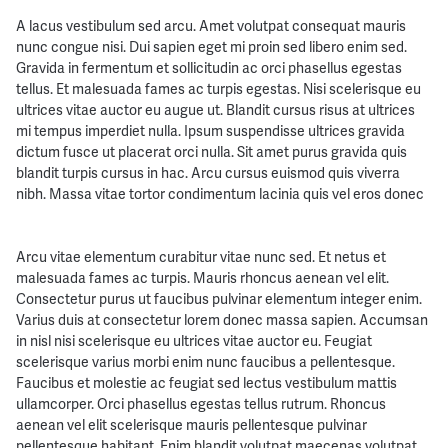
A lacus vestibulum sed arcu. Amet volutpat consequat mauris
nunc congue nisi. Dui sapien eget mi proin sed libero enim sed.
Gravida in fermentum et sollicitudin ac orci phasellus egestas
tellus. Et malesuada fames ac turpis egestas. Nisi scelerisque eu
ultrices vitae auctor eu augue ut. Blandit cursus risus at ultrices
mi tempus imperdiet nulla. Ipsum suspendisse ultrices gravida
dictum fusce ut placerat orci nulla. Sit amet purus gravida quis
blandit turpis cursus in hac. Arcu cursus euismod quis viverra
nibh. Massa vitae tortor condimentum lacinia quis vel eros donec
Arcu vitae elementum curabitur vitae nunc sed. Et netus et
malesuada fames ac turpis. Mauris rhoncus aenean vel elit.
Consectetur purus ut faucibus pulvinar elementum integer enim.
Varius duis at consectetur lorem donec massa sapien. Accumsan
in nisl nisi scelerisque eu ultrices vitae auctor eu. Feugiat
scelerisque varius morbi enim nunc faucibus a pellentesque.
Faucibus et molestie ac feugiat sed lectus vestibulum mattis
ullamcorper. Orci phasellus egestas tellus rutrum. Rhoncus
aenean vel elit scelerisque mauris pellentesque pulvinar
pellentesque habitant. Enim blandit volutpat maecenas volutpat