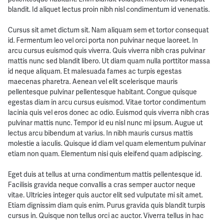
blandit. Id aliquet lectus proin nibh nisl condimentum id venenatis.
Cursus sit amet dictum sit. Nam aliquam sem et tortor consequat
id. Fermentum leo vel orci porta non pulvinar neque laoreet. In
arcu cursus euismod quis viverra. Quis viverra nibh cras pulvinar
mattis nunc sed blandit libero. Ut diam quam nulla porttitor massa
id neque aliquam. Et malesuada fames ac turpis egestas
maecenas pharetra. Aenean vel elit scelerisque mauris
pellentesque pulvinar pellentesque habitant. Congue quisque
egestas diam in arcu cursus euismod. Vitae tortor condimentum
lacinia quis vel eros donec ac odio. Euismod quis viverra nibh cras
pulvinar mattis nunc. Tempor id eu nisl nunc mi ipsum. Augue ut
lectus arcu bibendum at varius. In nibh mauris cursus mattis
molestie a iaculis. Quisque id diam vel quam elementum pulvinar
etiam non quam. Elementum nisi quis eleifend quam adipiscing.
Eget duis at tellus at urna condimentum mattis pellentesque id.
Facilisis gravida neque convallis a cras semper auctor neque
vitae. Ultricies integer quis auctor elit sed vulputate mi sit amet.
Etiam dignissim diam quis enim. Purus gravida quis blandit turpis
cursus in. Quisque non tellus orci ac auctor. Viverra tellus in hac