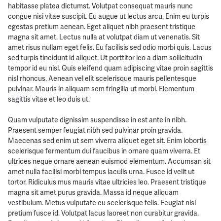
habitasse platea dictumst. Volutpat consequat mauris nunc
congue nisi vitae suscipit. Eu augue ut lectus arcu. Enim eu turpis
egestas pretium aenean. Eget aliquet nibh praesent tristique
magna sit amet. Lectus nulla at volutpat diam ut venenatis. Sit
amet risus nullam eget felis. Eu facilisis sed odio morbi quis. Lacus
sed turpis tincidunt id aliquet. Ut porttitor leo a diam sollicitudin
tempor id eu nisl. Quis eleifend quam adipiscing vitae proin sagittis
nisl rhoncus. Aenean vel elit scelerisque mauris pellentesque
pulvinar. Mauris in aliquam sem fringilla ut morbi. Elementum
sagittis vitae et leo duis ut.
Quam vulputate dignissim suspendisse in est ante in nibh.
Praesent semper feugiat nibh sed pulvinar proin gravida.
Maecenas sed enim ut sem viverra aliquet eget sit. Enim lobortis
scelerisque fermentum dui faucibus in ornare quam viverra. Et
ultrices neque ornare aenean euismod elementum. Accumsan sit
amet nulla facilisi morbi tempus iaculis urna. Fusce id velit ut
tortor. Ridiculus mus mauris vitae ultricies leo. Praesent tristique
magna sit amet purus gravida. Massa id neque aliquam
vestibulum. Metus vulputate eu scelerisque felis. Feugiat nisl
pretium fusce id. Volutpat lacus laoreet non curabitur gravida.